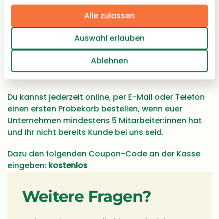
Alle zulassen
Können wir einen Probekorb bestellen?
Auswahl erlauben
Um Euch auf den Geschmack von frischen Obst-
Ablehnen
und Gemüselieferungen ins Büro zu bringen, bieten
wir einen kostenlosen Probekorb an.
Du kannst jederzeit online, per E-Mail oder Telefon
einen ersten Probekorb bestellen, wenn euer
Unternehmen mindestens 5 Mitarbeiter:innen hat
und Ihr nicht bereits Kunde bei uns seid.
Dazu den folgenden Coupon-Code an der Kasse
eingeben:
kostenlos
Weitere Fragen?