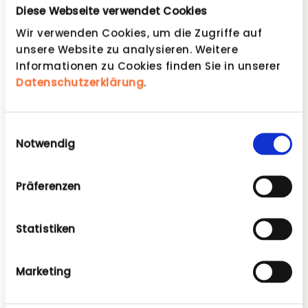
Diese Webseite verwendet Cookies
Äpfel (z.B. Gala, Elstar, Braeburn, Jonagold)
Birnen (z.B. Abata Fetel, Conference, Williams)
Wir verwenden Cookies, um die Zugriffe auf
Bananen (z.B. Dole, Uncle Tucca, Turbana)
unsere Website zu analysieren. Weitere
Saisonale Früchte (z.B. Kiwi, Clementine,
Informationen zu Cookies finden Sie in unserer
Orange, Pfirsich, Nektarine)
Datenschutzerklärung
.
Saisonales Obst (z.B. kernlose Weintrauben,
Erdbeere, Kirsche, Pflaume)
Einwilligungsauswahl
Notwendig
Welches Gemüse befindet sich in den
Gemüsekörben?
Präferenzen
Gurke
Avocado
Statistiken
Cherrystrauchtomate
Paprika
Marketing
Möhren
Kohlrabi
Radieschen