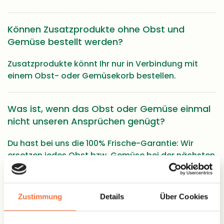
Können Zusatzprodukte ohne Obst und
Gemüse bestellt werden?
Zusatzprodukte könnt Ihr nur in Verbindung mit
einem Obst- oder Gemüsekorb bestellen.
Was ist, wenn das Obst oder Gemüse einmal
nicht unseren Ansprüchen genügt?
Du hast bei uns die 100% Frische-Garantie: Wir
ersetzen jedes Obst bzw. Gemüse bei der nächsten
Lieferung, dass Deinen Ansprüchen nicht genügt.
Zustimmung
Details
Über Cookies
Welches Obst befindet sich in den
Obstkörben?